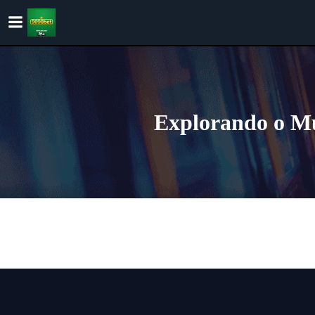
Pular
para
o
conteúdo
Explorando o Mu