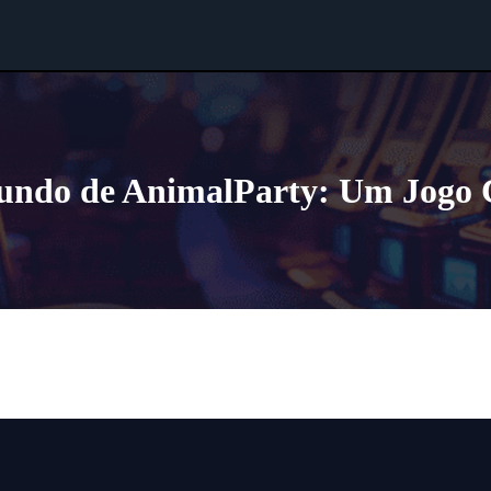
ndo de AnimalParty: Um Jogo C