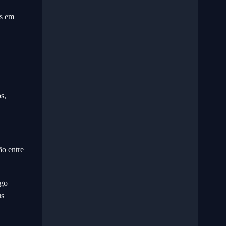
is em
,
s,
ão entre
ogo
us