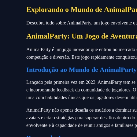
Explorando o Mundo de AnimalPart
Descubra tudo sobre AnimalParty, um jogo envolvente que
AnimalParty: Um Jogo de Aventura
AnimalParty é um jogo inovador que entrou no mercado d
competição e diversão. Este jogo rapidamente conquistou
Introdução ao Mundo de AnimalParty
Lançado pela primeira vez em 2023, AnimalParty tem se 
e incorporando feedback da comunidade de jogadores. O j
uma com habilidades únicas que os jogadores devem utiliz
AnimalParty não apenas desafia os usuários a dominar sua
avatars e criar estratégias para superar desafios dentro d
envolvente e à capacidade de reunir amigos e familiares pa