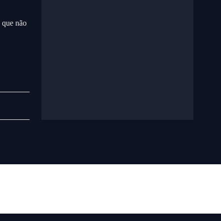
 que não