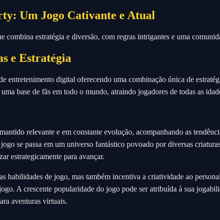
y: Um Jogo Cativante e Atual
 combina estratégia e diversão, com regras intrigantes e uma comunida
s e Estratégia
e entretenimento digital oferecendo uma combinação única de estratég
 uma base de fãs em todo o mundo, atraindo jogadores de todas as idad
mantido relevante e em constante evolução, acompanhando as tendência
ogo se passa em um universo fantástico povoado por diversas criaturas
ar estrategicamente para avançar.
s habilidades de jogo, mas também incentiva a criatividade ao personal
o jogo. A crescente popularidade do jogo pode ser atribuída à sua jogabil
ra aventuras virtuais.