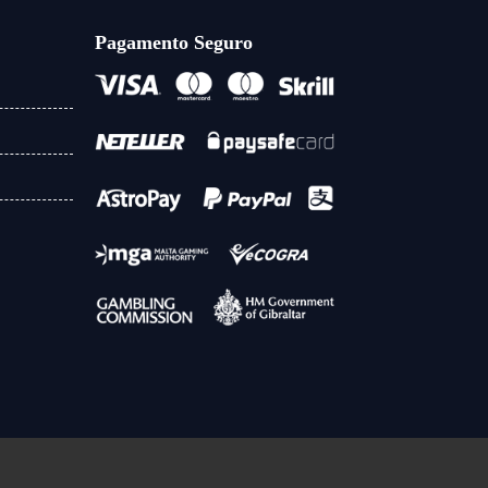
Pagamento Seguro