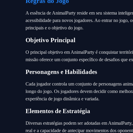
Regras do Jogo
A essência de AnimalParty reside em seu sistema intelige
acessibilidade para novos jogadores. Ao entrar no jogo, os
principais e o objetivo do jogo.
Objetivo Principal
O principal objetivo em AnimalParty é conquistar territ
missão oferece um conjunto específico de desafios que e
Personagens e Habilidades
Cada jogador controla um conjunto de personagens anima
longo do jogo. Os jogadores devem decidir como melhorar
experiência de jogo dinâmica e variada.
Elementos de Estratégia
Diversas estratégias podem ser adotadas em AnimalParty,
real e a capacidade de antecipar movimentos dos oponente