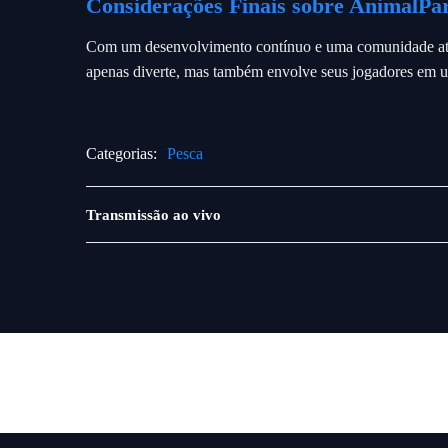
Considerações Finais sobre AnimalPa
Com um desenvolvimento contínuo e uma comunidade ati
apenas diverte, mas também envolve seus jogadores em um
Categorias:
Pesca
Jogos
Transmissão ao vivo
de
sabong