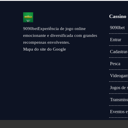
Cassino
9090bet
9090betExperiência de jogo online
emocionante e diversificada com grandes
Entrar
recompensas envolventes.
Mapa do site do Google
Cadastrar
Pesca
Videogam
Jogos de 
Transmiss
Eventos e
Notícias 