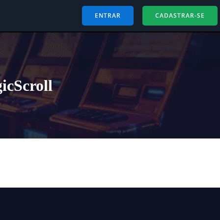
ENTRAR
CADASTRAR-SE
icScroll