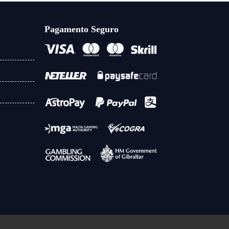
Pagamento Seguro