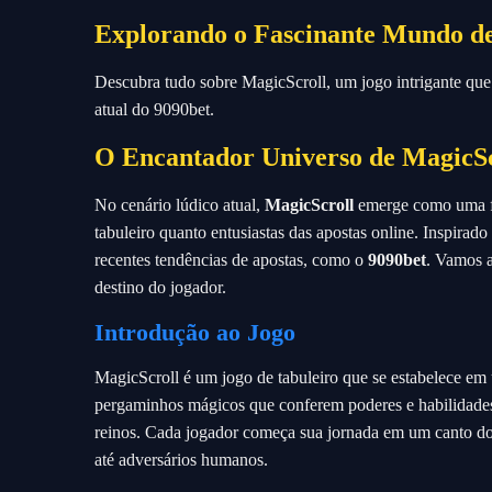
Explorando o Fascinante Mundo d
Descubra tudo sobre MagicScroll, um jogo intrigante que 
atual do 9090bet.
O Encantador Universo de MagicSc
No cenário lúdico atual,
MagicScroll
emerge como uma fas
tabuleiro quanto entusiastas das apostas online. Inspira
recentes tendências de apostas, como o
9090bet
. Vamos a
destino do jogador.
Introdução ao Jogo
MagicScroll é um jogo de tabuleiro que se estabelece em u
pergaminhos mágicos que conferem poderes e habilidades
reinos. Cada jogador começa sua jornada em um canto do t
até adversários humanos.