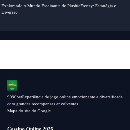
Explorando o Mundo Fascinante de PlushieFrenzy: Estratégia e
Diversão
9090betExperiência de jogo online emocionante e diversificada
com grandes recompensas envolventes.
Mapa do site do Google
Cassino Online 2026