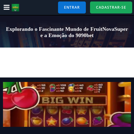
Pular
ENTRAR
CADASTRAR-SE
para
o
conteúdo
Explorando o Fascinante Mundo de FruitNovaSuper
e a Emoção do 9090bet