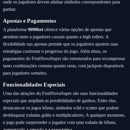
onde os jogadores devem alinhar símbolos correspondentes para
ganhar.
Apostas e Pagamentos
A plataforma
9090bet
oferece várias opções de apostas que
atendem tanto a jogadores casuais quanto a high rollers. A
flexibilidade nas apostas permite que os jogadores ajustem suas
estratégias conforme o progresso do jogo. Além disso, os
pagamentos do FruitNovaSuper são estruturados para recompensar
tanto combinações comuns quanto raras, com jackpots disponíveis
para jogadores sortudos.
Funcionalidades Especiais
Uma das atrações do FruitNovaSuper são suas funcionalidades
especiais que ampliam as possibilidades de ganhos. Entre elas,
destacam-se os jogos bônus, símbolos wild e scatter que podem
desbloquear rodadas grátis e multiplicadores. A qualquer momento,
o jogo pode surpreender o jogador com uma rodada de bônus,
aumentando a emoção e a expectativa.