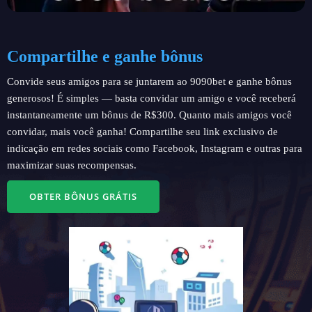
Compartilhe e ganhe bônus
Convide seus amigos para se juntarem ao 9090bet e ganhe bônus
generosos! É simples — basta convidar um amigo e você receberá
instantaneamente um bônus de R$300. Quanto mais amigos você
convidar, mais você ganha! Compartilhe seu link exclusivo de
indicação em redes sociais como Facebook, Instagram e outras para
maximizar suas recompensas.
OBTER BÔNUS GRÁTIS