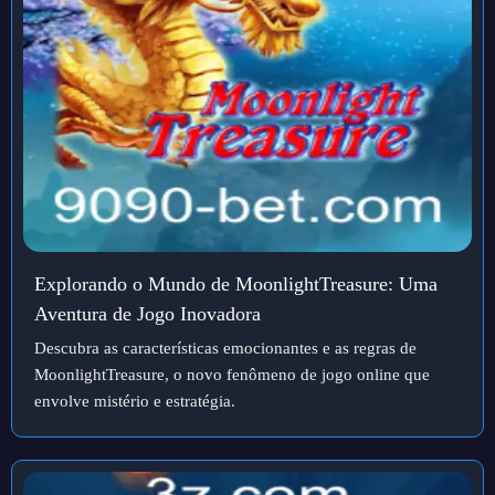
Explorando o Mundo de MoonlightTreasure: Uma
Aventura de Jogo Inovadora
Descubra as características emocionantes e as regras de
MoonlightTreasure, o novo fenômeno de jogo online que
envolve mistério e estratégia.