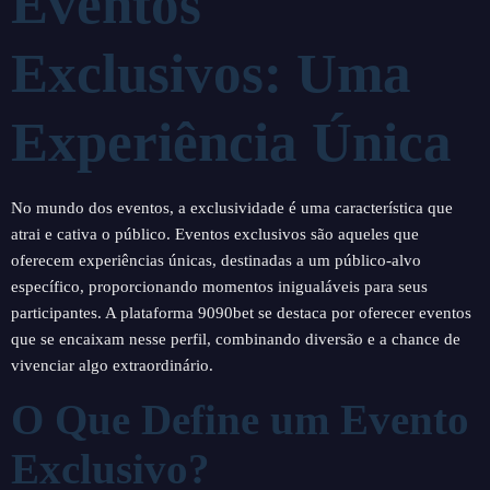
Eventos
Exclusivos: Uma
Experiência Única
No mundo dos eventos, a exclusividade é uma característica que
atrai e cativa o público. Eventos exclusivos são aqueles que
oferecem experiências únicas, destinadas a um público-alvo
específico, proporcionando momentos inigualáveis para seus
participantes. A plataforma 9090bet se destaca por oferecer eventos
que se encaixam nesse perfil, combinando diversão e a chance de
vivenciar algo extraordinário.
O Que Define um Evento
Exclusivo?