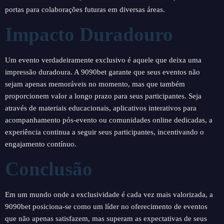
portas para colaborações futuras em diversas áreas.
Impacto Duradouro
Um evento verdadeiramente exclusivo é aquele que deixa uma
impressão duradoura. A 9090bet garante que seus eventos não
sejam apenas memoráveis no momento, mas que também
proporcionem valor a longo prazo para seus participantes. Seja
através de materiais educacionais, aplicativos interativos para
acompanhamento pós-evento ou comunidades online dedicadas, a
experiência continua a seguir seus participantes, incentivando o
engajamento contínuo.
Conclusão
Em um mundo onde a exclusividade é cada vez mais valorizada, a
9090bet posiciona-se como um líder no oferecimento de eventos
que não apenas satisfazem, mas superam as expectativas de seus