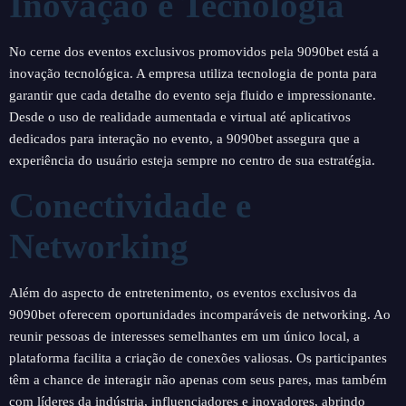
Inovação e Tecnologia
No cerne dos eventos exclusivos promovidos pela 9090bet está a
inovação tecnológica. A empresa utiliza tecnologia de ponta para
garantir que cada detalhe do evento seja fluido e impressionante.
Desde o uso de realidade aumentada e virtual até aplicativos
dedicados para interação no evento, a 9090bet assegura que a
experiência do usuário esteja sempre no centro de sua estratégia.
Conectividade e
Networking
Além do aspecto de entretenimento, os eventos exclusivos da
9090bet oferecem oportunidades incomparáveis de networking. Ao
reunir pessoas de interesses semelhantes em um único local, a
plataforma facilita a criação de conexões valiosas. Os participantes
têm a chance de interagir não apenas com seus pares, mas também
com líderes da indústria, influenciadores e inovadores, abrindo