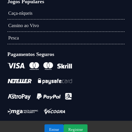
Jogos Populares
Caça-níqueis
Cassino ao Vivo
Pesca
Pagamentos Seguros
Entrar
Registrar