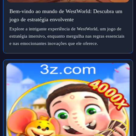
Bem-vindo ao mundo de WestWorld: Descubra um
jogo de estratégia envolvente
Explore a intrigante experiência de WestWorld, um jogo de
estratégia imersivo, enquanto mergulha nas regras essenciais
e nas emocionantes inovações que ele oferece.