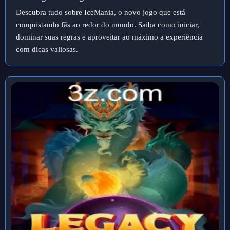
Descubra tudo sobre IceMania, o novo jogo que está
conquistando fãs ao redor do mundo. Saiba como iniciar,
dominar suas regras e aproveitar ao máximo a experiência
com dicas valiosas.