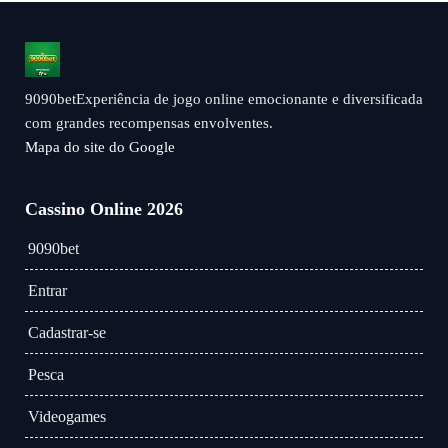
9090betExperiência de jogo online emocionante e diversificada
com grandes recompensas envolventes.
Mapa do site do Google
Cassino Online 2026
9090bet
Entrar
Cadastrar-se
Pesca
Videogames