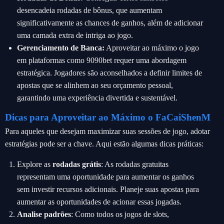
desencadeia rodadas de bônus, que aumentam
significativamente as chances de ganhos, além de adicionar
uma camada extra de intriga ao jogo.
Gerenciamento de Banca:
Aproveitar ao máximo o jogo
em plataformas como 9090bet requer uma abordagem
estratégica. Jogadores são aconselhados a definir limites de
apostas que se alinhem ao seu orçamento pessoal,
garantindo uma experiência divertida e sustentável.
Dicas para Aproveitar ao Máximo o FaCaiShenM
Para aqueles que desejam maximizar suas sessões de jogo, adotar
estratégias pode ser a chave. Aqui estão algumas dicas práticas:
Explore as
rodadas grátis
: As rodadas gratuitas
representam uma oportunidade para aumentar os ganhos
sem investir recursos adicionais. Planeje suas apostas para
aumentar as oportunidades de acionar essas jogadas.
Analise padrões
: Como todos os jogos de slots,