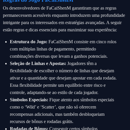
Os desenvolvedores de FaCaiShenM garantiram que as regras
permanecessem acessíveis enquanto introduzem uma profundidade
intrigante para os interessados em estratégias avançadas. A seguir
estão regras e dicas essenciais para maximizar sua experiência:
Estrutura do Jogo:
FaCaiShenM consiste em cinco rolos
com múltiplas linhas de pagamento, permitindo
combinações diversas que levam a ganhos potenciais.
Seleção de Linhas e Apostas:
Jogadores têm a
flexibilidade de escolher o número de linhas que desejam
ativar e a quantidade que desejam apostar em cada rodada.
Essa flexibilidade permite um equilíbrio entre risco e
controle, adaptando-se ao estilo de cada jogador.
Símbolos Especiais:
Fique atento aos símbolos especiais
como o ‘Wild’ e ‘Scatter’, que não só oferecem
recompensas adicionais, mas também desbloqueiam
recursos de bônus e rodadas grátis.
Rodadas de Bônus:
Conseguir certos símbolos