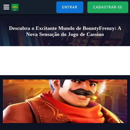
Pular
ENTRAR
CADASTRAR-SE
para
o
conteúdo
Descubra o Excitante Mundo de BountyFrenzy: A
Nova Sensação do Jogo de Cassino