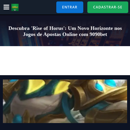
Pular
ENTRAR
CADASTRAR-SE
para
o
conteúdo
Descubra 'Rise of Horus': Um Novo Horizonte nos
Jogos de Apostas Online com 9090bet