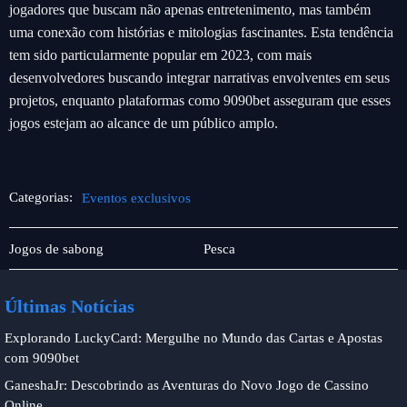
jogadores que buscam não apenas entretenimento, mas também
uma conexão com histórias e mitologias fascinantes. Esta tendência
tem sido particularmente popular em 2023, com mais
desenvolvedores buscando integrar narrativas envolventes em seus
projetos, enquanto plataformas como 9090bet asseguram que esses
jogos estejam ao alcance de um público amplo.
Categorias:
Eventos exclusivos
Videogames
Eventos
Jogos de sabong
Pesca
exclusivos
Últimas Notícias
Explorando LuckyCard: Mergulhe no Mundo das Cartas e Apostas
com 9090bet
GaneshaJr: Descobrindo as Aventuras do Novo Jogo de Cassino
Online