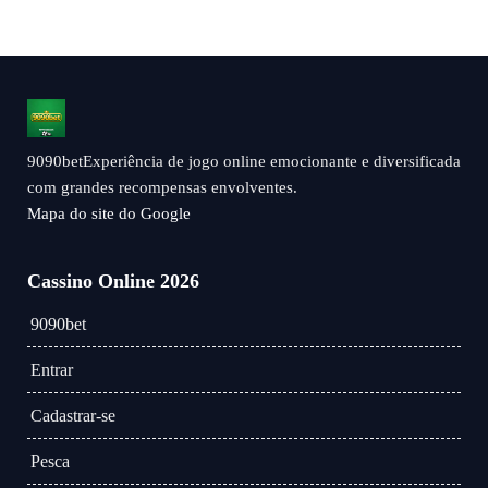
9090betExperiência de jogo online emocionante e diversificada
com grandes recompensas envolventes.
Mapa do site do Google
Cassino Online 2026
9090bet
Entrar
Cadastrar-se
Pesca