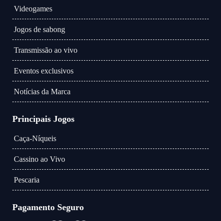
Videogames
Jogos de sabong
Transmissão ao vivo
Eventos exclusivos
Notícias da Marca
Principais Jogos
Caça-Níqueis
Cassino ao Vivo
Pescaria
Pagamento Seguro