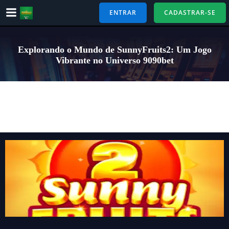
Pular
ENTRAR
CADASTRAR-SE
para
o
conteúdo
Explorando o Mundo de SunnyFruits2: Um Jogo
Vibrante no Universo 9090bet