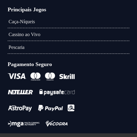
Principais Jogos
Caça-Níqueis
Cassino ao Vivo
Pescaria
Pagamento Seguro