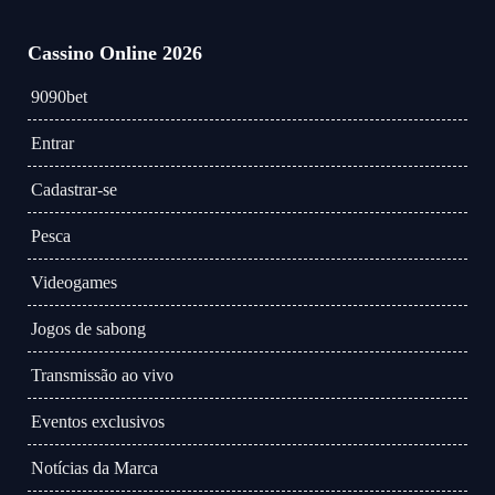
Cassino Online 2026
9090bet
Entrar
Cadastrar-se
Pesca
Videogames
Jogos de sabong
Transmissão ao vivo
Eventos exclusivos
Notícias da Marca