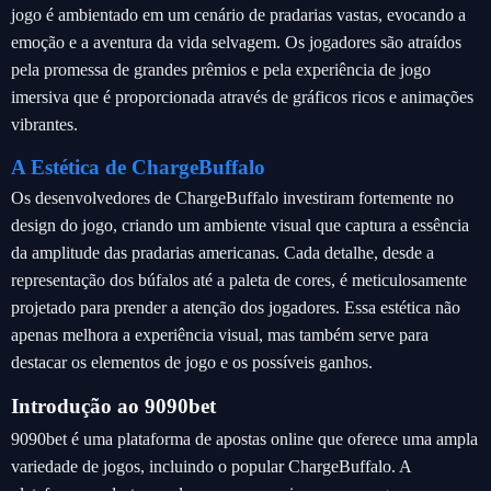
jogo é ambientado em um cenário de pradarias vastas, evocando a
emoção e a aventura da vida selvagem. Os jogadores são atraídos
pela promessa de grandes prêmios e pela experiência de jogo
imersiva que é proporcionada através de gráficos ricos e animações
vibrantes.
A Estética de ChargeBuffalo
Os desenvolvedores de ChargeBuffalo investiram fortemente no
design do jogo, criando um ambiente visual que captura a essência
da amplitude das pradarias americanas. Cada detalhe, desde a
representação dos búfalos até a paleta de cores, é meticulosamente
projetado para prender a atenção dos jogadores. Essa estética não
apenas melhora a experiência visual, mas também serve para
destacar os elementos de jogo e os possíveis ganhos.
Introdução ao 9090bet
9090bet é uma plataforma de apostas online que oferece uma ampla
variedade de jogos, incluindo o popular ChargeBuffalo. A