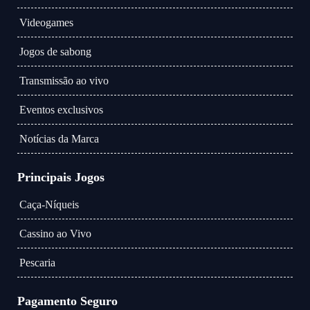
Videogames
Jogos de sabong
Transmissão ao vivo
Eventos exclusivos
Notícias da Marca
Principais Jogos
Caça-Níqueis
Cassino ao Vivo
Pescaria
Pagamento Seguro