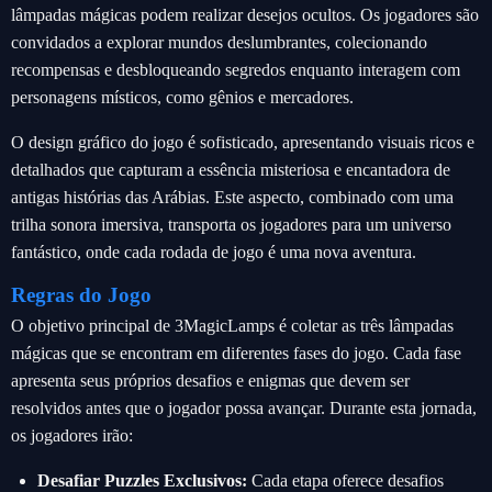
lâmpadas mágicas podem realizar desejos ocultos. Os jogadores são
convidados a explorar mundos deslumbrantes, colecionando
recompensas e desbloqueando segredos enquanto interagem com
personagens místicos, como gênios e mercadores.
O design gráfico do jogo é sofisticado, apresentando visuais ricos e
detalhados que capturam a essência misteriosa e encantadora de
antigas histórias das Arábias. Este aspecto, combinado com uma
trilha sonora imersiva, transporta os jogadores para um universo
fantástico, onde cada rodada de jogo é uma nova aventura.
Regras do Jogo
O objetivo principal de 3MagicLamps é coletar as três lâmpadas
mágicas que se encontram em diferentes fases do jogo. Cada fase
apresenta seus próprios desafios e enigmas que devem ser
resolvidos antes que o jogador possa avançar. Durante esta jornada,
os jogadores irão:
Desafiar Puzzles Exclusivos:
Cada etapa oferece desafios