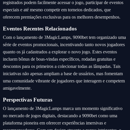
registrados podem facilmente acessar o jogo, participar de eventos
especiais e até mesmo competir em torneios dedicados, que
oferecem premiações exclusivas para os melhores desempenhos.
Eventos Recentes Relacionados
Com o lançamento de 3MagicLamps, 9090bet tem organizado uma
série de eventos promocionais, incentivando tanto novos jogadores
quanto os já cadastrados a explorar o novo jogo. Estes eventos
incluem bônus de boas-vindas específicos, rodadas gratuitas e
descontos para os primeiros a colecionar todas as lâmpadas. Tais
iniciativas não apenas ampliam a base de usuários, mas fomentam
uma comunidade vibrante de jogadores que interagem e competem
amigavelmente.
Perspectivas Futuras
O lançamento de 3MagicLamps marca um momento significativo
no mercado de jogos digitais, destacando a 9090bet como uma
plataforma pioneira em oferecer experiências imersivas e