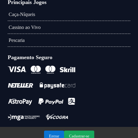
Principais Jogos
Caça-Níqueis
Cassino ao Vivo
Pescaria
Pagamento Seguro
Entrar
Cadastrar-se