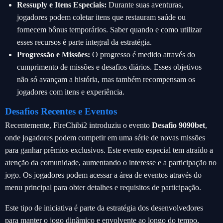
Ressuply e Itens Especiais:
Durante suas aventuras,
jogadores podem coletar itens que restauram saúde ou
fornecem bônus temporários. Saber quando e como utilizar
esses recursos é parte integral da estratégia.
Progressão e Missões:
O progresso é medido através do
cumprimento de missões e desafios diários. Esses objetivos
não só avançam a história, mas também recompensam os
jogadores com itens e experiência.
Desafios Recentes e Eventos
Recentemente, FireChibi2 introduziu o evento
Desafio 9090bet
,
onde jogadores podem competir em uma série de novas missões
para ganhar prêmios exclusivos. Este evento especial tem atraído a
atenção da comunidade, aumentando o interesse e a participação no
jogo. Os jogadores podem acessar a área de eventos através do
menu principal para obter detalhes e requisitos de participação.
Este tipo de iniciativa é parte da estratégia dos desenvolvedores
para manter o jogo dinâmico e envolvente ao longo do tempo,