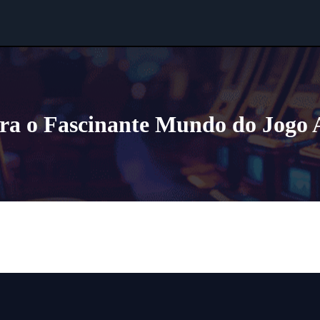
ra o Fascinante Mundo do Jogo 