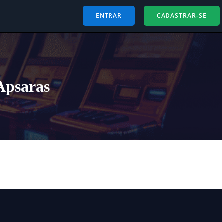
ENTRAR
CADASTRAR-SE
Apsaras