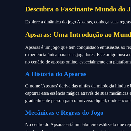
Descubra o Fascinante Mundo do J
Explore a dinâmica do jogo Apsaras, conheça suas regras 
Apsaras: Uma Introdução ao Mundo
Apsaras é um jogo que tem conquistado entusiastas ao re
experiência única para seus jogadores. Este artigo busca 
no cenário de apostas online, especialmente em platafo
A História do Apsaras
O nome 'Apsaras' deriva das ninfas da mitologia hindu e 
capturar essa essência mágica através de suas mecânicas
gradualmente passou para o universo digital, onde encont
Mecânicas e Regras do Jogo
No centro do Apsaras está um tabuleiro estilizado que re