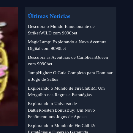
Últimas Notícias
Descubra o Mundo Emocionante de
StrikerWILD com 9090bet
MagicLamp: Explorando a Nova Aventura
Digital com 9090bet
Descubra as Aventuras de CaribbeanQueen
com 9090bet
JumpHigher: O Guia Completo para Dominar
o Jogo de Saltos
Explorando o Mundo de FireChibiM: Um
Mergulho nas Regras e Estratégias
Explorando o Universo de
BattleRoostersBonusBuy: Um Novo
Fenômeno nos Jogos de Aposta
Explorando o Mundo de FireChibi2:
Estratégias e Diversão Garantida