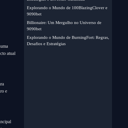
Explorando o Mundo de 100BlazingClover e
9090bet
Billionaire: Um Mergulho no Universo de
9090bet
Explorando o Mundo de BurningFort: Regras,
Desafios e Estratégias
e uma
cto atual
ura
ro e
incipal