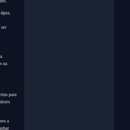
tes.
 água,
 ser
a.
s na
rtas para
adores
res a
anhar