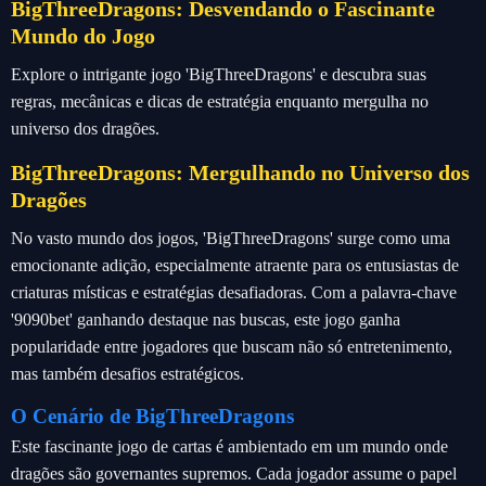
BigThreeDragons: Desvendando o Fascinante
Mundo do Jogo
Explore o intrigante jogo 'BigThreeDragons' e descubra suas
regras, mecânicas e dicas de estratégia enquanto mergulha no
universo dos dragões.
BigThreeDragons: Mergulhando no Universo dos
Dragões
No vasto mundo dos jogos, 'BigThreeDragons' surge como uma
emocionante adição, especialmente atraente para os entusiastas de
criaturas místicas e estratégias desafiadoras. Com a palavra-chave
'9090bet' ganhando destaque nas buscas, este jogo ganha
popularidade entre jogadores que buscam não só entretenimento,
mas também desafios estratégicos.
O Cenário de BigThreeDragons
Este fascinante jogo de cartas é ambientado em um mundo onde
dragões são governantes supremos. Cada jogador assume o papel