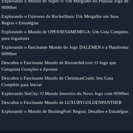
Explorando o Mundo de Super7s: Um Mergulho no Popular Jogo de
9090bet
Explorando o Universo de RocketStars: Um Mergulho em Suas
Regras e Estratégias
Explorando o Mundo de OPENSESAMEMEGA: Um Guia Completo
para Jogadores
Explorando o Fascinante Mundo do Jogo DALEMEN e a Plataforma
9090bet
Descubra o Fascinante Mundo de RoosterInLove: O Jogo que
Conquista Corações e Apostas
Descubra o Fascinante Mundo de ChristmasCrash: Seu Guia
Completo para Iniciar
Explorando SinCity: O Mundo Imersivo do Novo Jogo com 9090bet
Descubra o Fascinante Mundo de LUXURYGOLDENPANTHER
Explorando o Mundo de BurningFort: Regras, Desafios e Estratégias