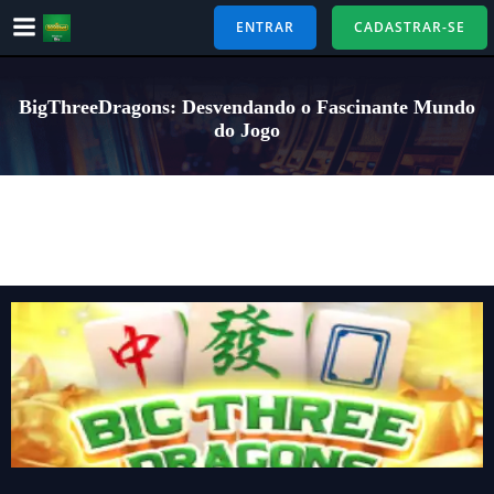
Pular
ENTRAR
CADASTRAR-SE
para
o
conteúdo
BigThreeDragons: Desvendando o Fascinante Mundo
do Jogo