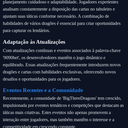
planejamento cuidadoso e adaptabilidade. Jogadores experientes
analisam constantemente a disposição das cartas no tabuleiro e
ajustam suas táticas conforme necessário. A combinação de
habilidades de vários dragões é essencial para criar oportunidades
para capturar os lendários.
Adaptação às Atualizações
Com atualizações contínuas e eventos associados à palavra-chave
'9090bet', os desenvolvedores mantêm o jogo dinâmico e
equilibrado. Essas atualizações frequentemente introduzem novos
dragões e cartas com habilidades exclusivas, oferecendo novos
desafios e oportunidades para os jogadores.
Eventos Recentes e a Comunidade
Recentemente, a comunidade de 'BigThreeDragons' tem crescido,
impulsionada por eventos temáticos e competições que destacam as
táticas mais criativas. Estes eventos não apenas promovem a
interação entre jogadores, mas também mantêm o interesse e a
competitividade em crescendo constante.