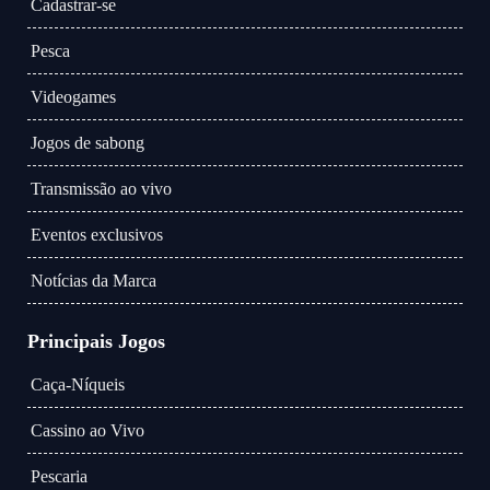
Cadastrar-se
Pesca
Videogames
Jogos de sabong
Transmissão ao vivo
Eventos exclusivos
Notícias da Marca
Principais Jogos
Caça-Níqueis
Cassino ao Vivo
Pescaria