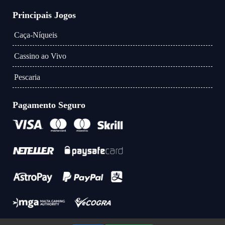
Principais Jogos
Caça-Níqueis
Cassino ao Vivo
Pescaria
Pagamento Seguro