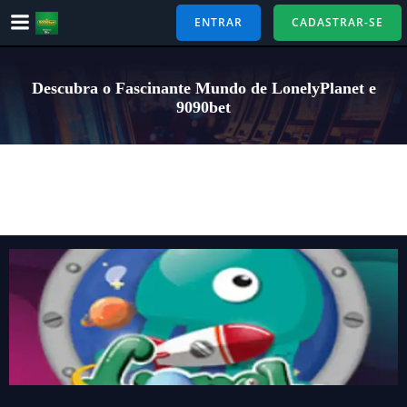
Pular
ENTRAR
CADASTRAR-SE
para
o
conteúdo
Descubra o Fascinante Mundo de LonelyPlanet e
9090bet