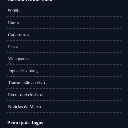
9090bet
Entrar
Cadastrar-se
Pesca
Videogames
Jogos de sabong
Transmissão ao vivo
Eventos exclusivos
Notícias da Marca
Principais Jogos